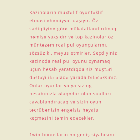
Kazinoların müxtəlif oyuntəklif
etməsi əhəmiyyət daşıyır. Öz
sadiqliyinə görə mükafatlandırılmaq
həmişə yaxşıdır və top kazinolar öz
müntəzəm real pul oyunçularını,
sözsüz ki, məyus etmirlər. Seçdiyiniz
kazinoda real pul oyunu oynamaq
üçün hesab yaratdıqda siz müştəri
dəstəyi ilə əlaqə yarada biləcəksiniz.
Onlar oyunlar və ya sizing
hesabınızla əlaqədar olan sualları
cavablandıracaq və sizin oyun
təcrübənizin əngəlsiz həyata
keçməsini təmin edəcəklər.
1win bonusların ən geniş siyahısını