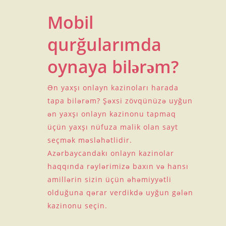
Mobil
qurğularımda
oynaya bilərəm?
Ən yaxşı onlayn kazinoları harada
tapa bilərəm? Şəxsi zövqünüzə uyğun
ən yaxşı onlayn kazinonu tapmaq
üçün yaxşı nüfuza malik olan sayt
seçmək məsləhətlidir.
Azərbaycandakı onlayn kazinolar
haqqında rəylərimizə baxın və hansı
amillərin sizin üçün əhəmiyyətli
olduğuna qərar verdikdə uyğun gələn
kazinonu seçin.