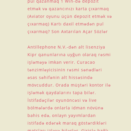
pul qazanmaq 1 Win-də depozit
etmək və qazancınızı karta çıxarmaq
(Aviator oyunu üçün depozit etmək və
çıxarmaq) Kartı daxil etmədən pul
çıxarmaq? Son Axtarılan Açar Sözlər
Antillephone N.V.-dən alt lisenziya
Kipr qanunlarına uyğun olaraq rəsmi
işləməyə imkan verir. Curacao
tənzimləyicisinin rəsmi sənədləri
əsas səhifənin alt hissəsində
mövcuddur. Orada müştəri kontor ilə
işləmək qaydalarını tapa bilər.
İstifadəçilər oyunöncəsi və live
bölmələrdə onlarla idman növünə
bahis edə, onlayn yayımlardan
istifadə edərək maraq göstərdikləri
matçları izləyə bilərlər. Girişlə bağlı