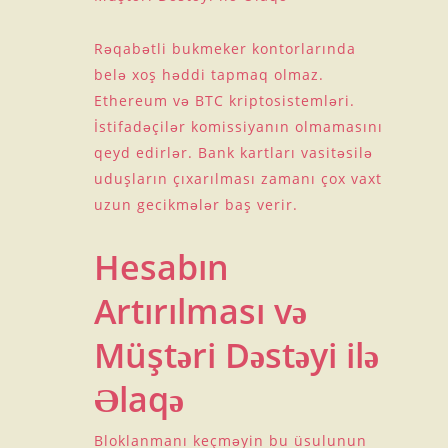
Rəqabətli bukmeker kontorlarında
belə xoş həddi tapmaq olmaz.
Ethereum və BTC kriptosistemləri.
İstifadəçilər komissiyanın olmamasını
qeyd edirlər. Bank kartları vasitəsilə
uduşların çıxarılması zamanı çox vaxt
uzun gecikmələr baş verir.
Hesabın
Artırılması və
Müştəri Dəstəyi ilə
Əlaqə
Bloklanmanı keçməyin bu üsulunun