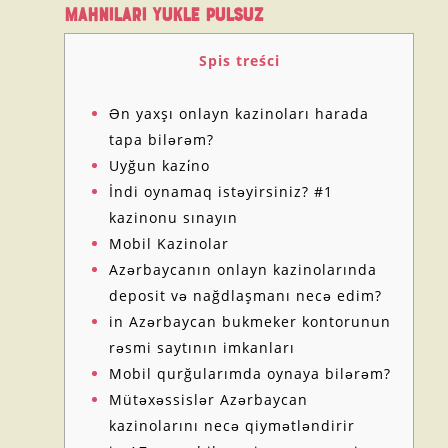
mahnilari yukle pulsuz
Spis treści
Ən yaxşı onlayn kazinoları harada
tapa bilərəm?
Uyğun kazi̇no
İndi oynamaq istəyirsiniz? #1
kazinonu sınayın
Mobil Kazinolar
Azərbaycanın onlayn kazinolarında
deposit və nağdlaşmanı necə edim?
in Azərbaycan bukmeker kontorunun
rəsmi saytının imkanları
Mobil qurğularımda oynaya bilərəm?
Mütəxəssislər Azərbaycan
kazinolarını necə qiymətləndirir