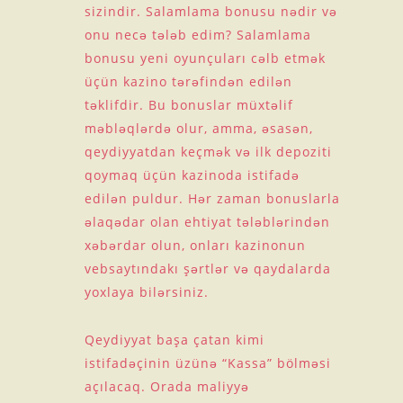
sizindir. Salamlama bonusu nədir və
onu necə tələb edim? Salamlama
bonusu yeni oyunçuları cəlb etmək
üçün kazino tərəfindən edilən
təklifdir. Bu bonuslar müxtəlif
məbləqlərdə olur, amma, əsasən,
qeydiyyatdan keçmək və ilk depoziti
qoymaq üçün kazinoda istifadə
edilən puldur. Hər zaman bonuslarla
əlaqədar olan ehtiyat tələblərindən
xəbərdar olun, onları kazinonun
vebsaytındakı şərtlər və qaydalarda
yoxlaya bilərsiniz.
Qeydiyyat başa çatan kimi
istifadəçinin üzünə “Kassa” bölməsi
açılacaq. Orada maliyyə