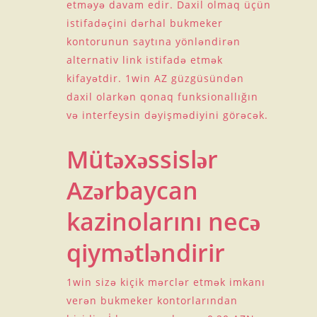
etməyə davam edir. Daxil olmaq üçün
istifadəçini dərhal bukmeker
kontorunun saytına yönləndirən
alternativ link istifadə etmək
kifayətdir. 1win AZ güzgüsündən
daxil olarkən qonaq funksionallığın
və interfeysin dəyişmədiyini görəcək.
Mütəxəssislər
Azərbaycan
kazinolarını necə
qiymətləndirir
1win sizə kiçik mərclər etmək imkanı
verən bukmeker kontorlarından