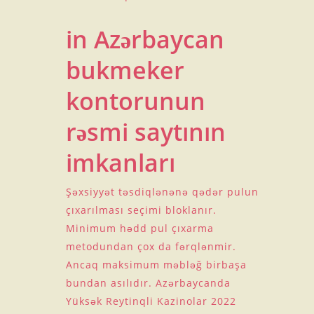
in Azərbaycan
bukmeker
kontorunun
rəsmi saytının
imkanları
Şəxsiyyət təsdiqlənənə qədər pulun
çıxarılması seçimi bloklanır.
Minimum hədd pul çıxarma
metodundan çox da fərqlənmir.
Ancaq maksimum məbləğ birbaşa
bundan asılıdır. Azərbaycanda
Yüksək Reytinqli Kazinolar 2022