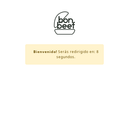
Skip
to
main
content
Bienvenido!
Serás redirigido en:
8
segundos.