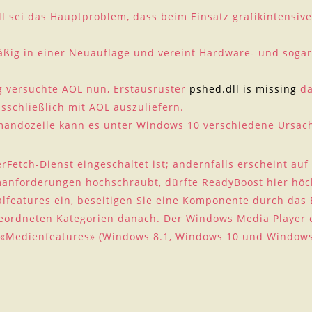
 sei das Hauptproblem, dass beim Einsatz grafikintensi
äßig in einer Neuauflage und vereint Hardware- und sogar
g versuchte AOL nun, Erstausrüster
pshed.dll is missing
da
schließlich mit AOL auszuliefern.
mmandozeile kann es unter Windows 10 verschiedene Ursac
erFetch-Dienst eingeschaltet ist; andernfalls erscheint au
nforderungen hochschraubt, dürfte ReadyBoost hier höchs
features ein, beseitigen Sie eine Komponente durch das E
rgeordneten Kategorien danach. Der Windows Media Player e
«Medienfeatures» (Windows 8.1, Windows 10 und Windows