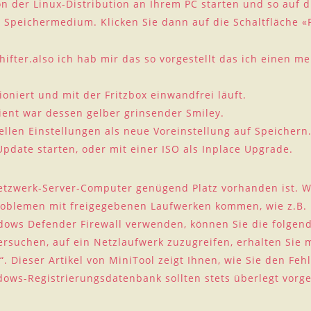
n der Linux-Distribution an Ihrem PC starten und so auf di
s Speichermedium. Klicken Sie dann auf die Schaltfläche «
hifter.also ich hab mir das so vorgestellt das ich einen me
ioniert und mit der Fritzbox einwandfrei läuft.
ient war dessen gelber grinsender Smiley.
uellen Einstellungen als neue Voreinstellung auf Speicher
date starten, oder mit einer ISO als Inplace Upgrade.
etzwerk-Server-Computer genügend Platz vorhanden ist. W
u Problemen mit freigegebenen Laufwerken kommen, wie z.B.
dows Defender Firewall verwenden, können Sie die folgend
ersuchen, auf ein Netzlaufwerk zuzugreifen, erhalten Sie
. Dieser Artikel von MiniTool zeigt Ihnen, wie Sie den Feh
ows-Registrierungsdatenbank sollten stets überlegt vor