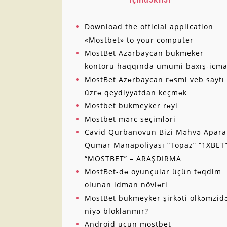
Download the official application
«Mostbet» to your computer
MostBet Azərbaycan bukmeker
kontoru haqqında ümumi baxış-icma
MostBet Azərbaycan rəsmi veb saytı
üzrə qeydiyyatdan keçmək
Mostbet bukmeyker rəyi
Mostbet mərc seçimləri
Cavid Qurbanovun Bizi Məhvə Apar
Qumar Manapoliyası “Topaz” “1XBET
“MOSTBET” – ARAŞDIRMA
MostBet-də oyunçular üçün təqdim
olunan idman növləri
MostBet bukmeyker şirkəti ölkəmzid
niyə bloklanmır?
Android üçün mostbet