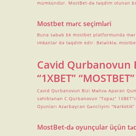
mümkündür. MostBet-də təqdim olunan bon
Mostbet mərc seçimləri
Buna səbəb bk mostbet platformunda mərcç
imkanlar da təqdim edir. Beləliklə, most
Cavid Qurbanovun B
“1XBET” “MOSTBET”
Cavid Qurbanovun Bizi Məhvə Aparan Qum
sahiblənən C.Qurbanovun “Topaz” 1XBET”in,
Oyunları Azərbaycan Gəncliyini “Narkotik
MostBet-də oyunçular üçün tə