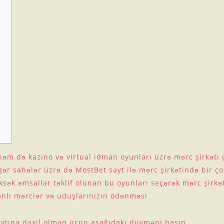
əm də kazino və virtual idman oyunları üzrə mərc şirkəti ç
igər sahələr üzrə də MostBet sayt ilə mərc şirkətində bir 
sək əmsallar təklif olunan bu oyunları seçərək mərc şirkəti
canlı mərclər və uduşlarınızın ödənməsi
aytına daxil olmaq üçün aşağıdakı düyməni basın.