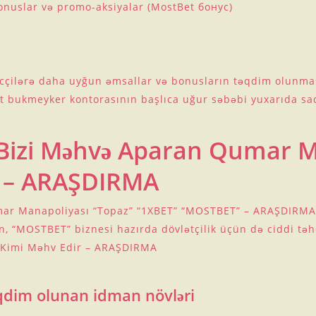
uslar və promo-aksiyalar (MostBet бонус)
ilərə daha uyğun əmsallar və bonusların təqdim olunması
bet bukmeyker kontorasının başlıca uğur səbəbi yuxarıda s
izi Məhvə Aparan Qumar M
 – ARAŞDIRMA
ar Manapoliyası “Topaz” “1XBET” “MOSTBET” – ARAŞDIRMA 
 “MOSTBET” biznesi hazırda dövlətçilik üçün də ciddi təhd
” Kimi Məhv Edir – ARAŞDIRMA
qdim olunan idman növləri