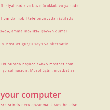
əfli siyahısıdır və bu, mürəkkəb və ya sadə
 həm də mobil telefonunuzdan istifadə
ünsədə, amma incəliklə işləyən qumar
in MostBet güzgü saytı və alternativ
ii ki burada başlıca səbəb mostbet com
ı işə salmasıdır. Məsəl üçün, mostbet az
o your computer
mərclərində necə qazanmalı? Mostbet-dən