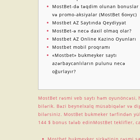
MostBet-də təqdim olunan bonuslar
və promo-aksiyalar (MostBet бонус)
Mostbet AZ Saytında Qeydiyyat
MostBet-ə necə daxil olmaq olar?
Mostbet AZ Online Kazino Oyunları
Mostbet mobil proqramı
«Mostbet» bukmeyker saytı
azərbaycanlıların pulunu necə
oğurlayır?
MostBet rəsmi veb saytı həm oyunöncəsi, h
bilərik. Bəzi beynelxalq müsabiqələr və d
bilərsiniz. MostBet bukmeker tərfindən yük
144 $ bonus tələb edinMostBet teklifler, 
Mostbet bukmeyker şirkətinin rəsmi s