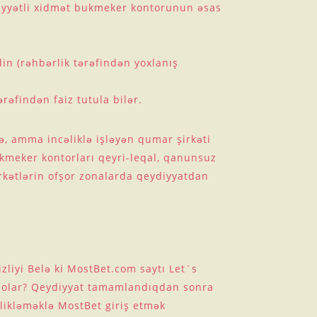
fiyyətli xidmət bukmeker kontorunun əsas
in (rəhbərlik tərəfindən yoxlanış
əfindən faiz tutula bilər.
ə, amma incəliklə işləyən qumar şirkəti
ukmeker kontorları qeyri-leqal, qanunsuz
rkətlərin ofşor zonalarda qeydiyyatdan
zliyi Belə ki MostBet.com saytı Let`s
ək olar? Qeydiyyat tamamlandıqdan sonra
likləməklə MostBet giriş etmək