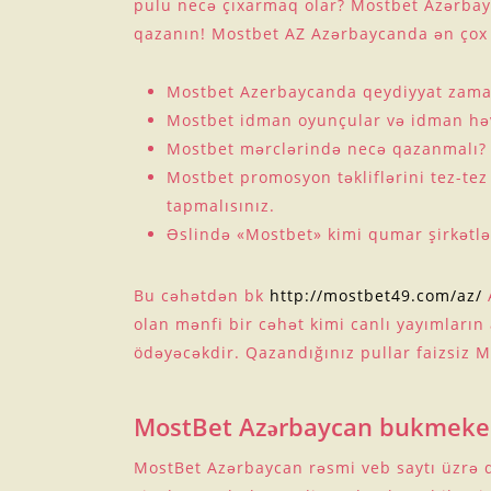
pulu necə çıxarmaq olar? Mostbet Azərbay
qazanın! Mostbet AZ Azərbaycanda ən çox
Mostbet Azerbaycanda qeydiyyat zama
Mostbet idman oyunçular və idman həvə
Mostbet mərclərində necə qazanmalı?
Mostbet promosyon təkliflərini tez-te
tapmalısınız.
Əslində «Mostbet» kimi qumar şirkətlə
Bu cəhətdən bk
http://mostbet49.com/az/
A
olan mənfi bir cəhət kimi canlı yayımların
ödəyəcəkdir. Qazandığınız pullar faizsiz 
MostBet Azərbaycan bukmeker
MostBet Azərbaycan rəsmi veb saytı üzrə q