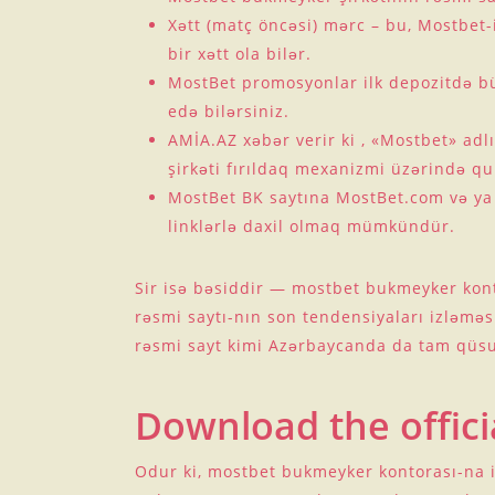
Xətt (matç öncəsi) mərc – bu, Mostbet-i
bir xətt ola bilər.
MostBet promosyonlar ilk depozitdə b
edə bilərsiniz.
AMİA.AZ xəbər verir ki , «Mostbet» adl
şirkəti fırıldaq mexanizmi üzərində qu
MostBet BK saytına MostBet.com və ya 
linklərlə daxil olmaq mümkündür.
Sir isə bəsiddir — mostbet bukmeyker kont
rəsmi saytı-nın son tendensiyaları izləməs
rəsmi sayt kimi Azərbaycanda da tam qüsur
Download the offici
Odur ki, mostbet bukmeyker kontorası-na 